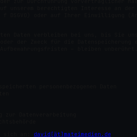
der zur Durchführung vorvertraglicher Ma
uf unserem berechtigten Interesse an der
 f DSGVO) oder auf Ihrer Einwilligung (A
ten Daten verbleiben bei uns, bis Sie un
oder der Zweck für die Datenspeicherung 
Aufbewahrungsfristen – bleiben unberührt
speicherten personenbezogenen Daten
ten
g zur Datenverarbeitung
chtsbehörde
 sich an:
david[ät]mateimedien.de