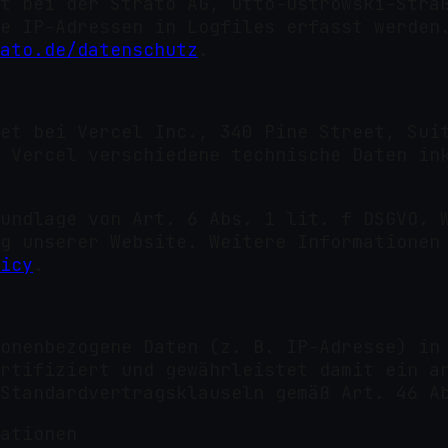
t bei der Strato AG, Otto-Ostrowski-Stra
e IP-Adressen in Logfiles erfasst werden
ato.de/datenschutz
.
et bei Vercel Inc., 340 Pine Street, Sui
 Vercel verschiedene technische Daten in
undlage von Art. 6 Abs. 1 lit. f DSGVO. 
g unserer Website. Weitere Informationen
icy
.
onenbezogene Daten (z. B. IP-Adresse) in
rtifiziert und gewährleistet damit ein a
Standardvertragsklauseln gemäß Art. 46 A
ationen