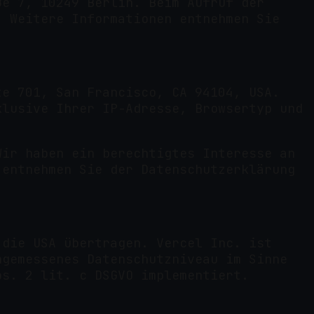
ße 7, 10249 Berlin. Beim Aufruf der
. Weitere Informationen entnehmen Sie
te 701, San Francisco, CA 94104, USA.
klusive Ihrer IP-Adresse, Browsertyp und
Wir haben ein berechtigtes Interesse an
 entnehmen Sie der Datenschutzerklärung
 die USA übertragen. Vercel Inc. ist
ngemessenes Datenschutzniveau im Sinne
bs. 2 lit. c DSGVO implementiert.